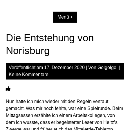
Zum
Inhalt
springen
Menü +
Die Entstehung von
Norisburg
Veröffentlicht am
17. Dezember 2020
| Von
Golgolgol
|
Keine Kommentare
Nun hatte ich mich wieder mit den Regeln vertraut
gemacht. Was mir noch fehlte, war eine Spielrunde. Beim
Mittagsessen erzählte ich einem Arbeitskollegen, von
dem ich wusste, dass er begeisterter Leser von Heitz’s
Zwerge war und früher auch das Mittelerde-Tabletop