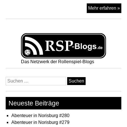
DS
Mehr erfahren »
–
Sol
Abe
Das Netzwerk der Rollenspiel-Blogs
Suchen
nach:
Neueste Beiträge
Abenteuer in Norisburg #280
Abenteuer in Norisburg #279