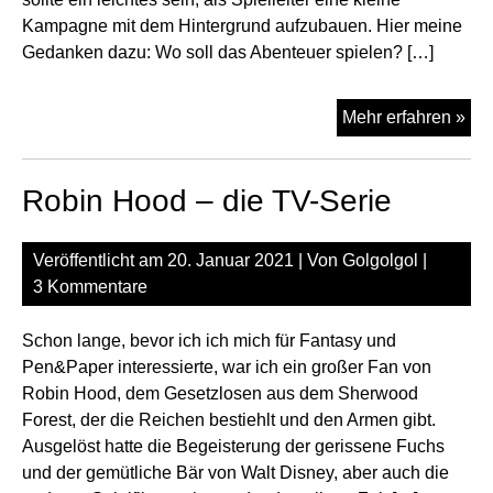
Kampagne mit dem Hintergrund aufzubauen. Hier meine
Gedanken dazu: Wo soll das Abenteuer spielen? […]
Ide
Mehr erfahren »
zu
ein
Robin Hood – die TV-Serie
Rob
Ho
Ka
Veröffentlicht am
20. Januar 2021
| Von
Golgolgol
|
–
3 Kommentare
Teil
1
Schon lange, bevor ich ich mich für Fantasy und
Pen&Paper interessierte, war ich ein großer Fan von
Robin Hood, dem Gesetzlosen aus dem Sherwood
Forest, der die Reichen bestiehlt und den Armen gibt.
Ausgelöst hatte die Begeisterung der gerissene Fuchs
und der gemütliche Bär von Walt Disney, aber auch die