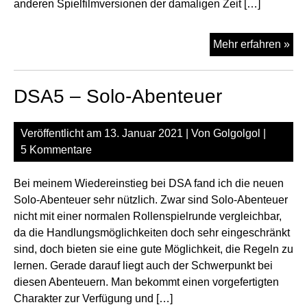
anderen Spielfilmversionen der damaligen Zeit […]
Rob
Mehr erfahren »
Ho
–
DSA5 – Solo-Abenteuer
die
TV-
Ser
Veröffentlicht am
13. Januar 2021
| Von
Golgolgol
|
5 Kommentare
Bei meinem Wiedereinstieg bei DSA fand ich die neuen
Solo-Abenteuer sehr nützlich. Zwar sind Solo-Abenteuer
nicht mit einer normalen Rollenspielrunde vergleichbar,
da die Handlungsmöglichkeiten doch sehr eingeschränkt
sind, doch bieten sie eine gute Möglichkeit, die Regeln zu
lernen. Gerade darauf liegt auch der Schwerpunkt bei
diesen Abenteuern. Man bekommt einen vorgefertigten
Charakter zur Verfügung und […]