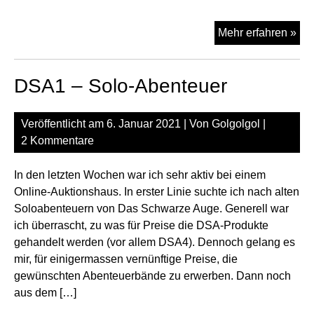
DS
Mehr erfahren »
–
Sol
DSA1 – Solo-Abenteuer
Abe
Veröffentlicht am
6. Januar 2021
| Von
Golgolgol
|
2 Kommentare
In den letzten Wochen war ich sehr aktiv bei einem
Online-Auktionshaus. In erster Linie suchte ich nach alten
Soloabenteuern von Das Schwarze Auge. Generell war
ich überrascht, zu was für Preise die DSA-Produkte
gehandelt werden (vor allem DSA4). Dennoch gelang es
mir, für einigermassen vernünftige Preise, die
gewünschten Abenteuerbände zu erwerben. Dann noch
aus dem […]