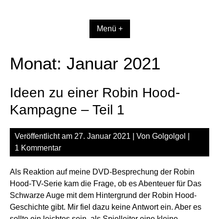
Zum
Inhalt
springen
Menü +
Monat:
Januar 2021
Ideen zu einer Robin Hood-
Kampagne – Teil 1
Veröffentlicht am
27. Januar 2021
| Von
Golgolgol
|
1 Kommentar
Als Reaktion auf meine DVD-Besprechung der Robin
Hood-TV-Serie kam die Frage, ob es Abenteuer für Das
Schwarze Auge mit dem Hintergrund der Robin Hood-
Geschichte gibt. Mir fiel dazu keine Antwort ein. Aber es
sollte ein leichtes sein, als Spielleiter eine kleine