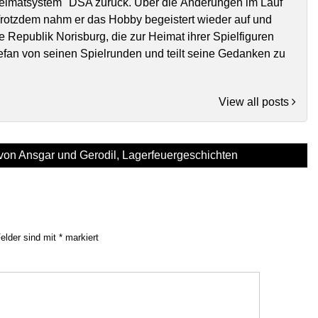
Heimatsystem" DSA zurück. Über die Änderungen im Lauf
 Trotzdem nahm er das Hobby begeistert wieder auf und
e Republik Norisburg, die zur Heimat ihrer Spielfiguren
tefan von seinen Spielrunden und teilt seine Gedanken zu
View all posts
von Ansgar und Gerodil
,
Lagerfeuergeschichten
Felder sind mit
*
markiert