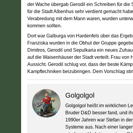
der Wache übergab Gerodil ein Schreiben für die S
für die Stadt Albenhus sehr verdient gemacht habe
Verabredung mit dem Mann waren, wurden unterweg
kommen sollten.
Dort war Galburga von Hardenfels über das Ergebn
Franziska wurden in die Obhut der Gruppe gegebe
Dimitros, Gerodil und Sepulkaria ein neues Zuhau
auf die Waisenhäuser der Stadt verteilt. Frau von 
Aussicht. Gerodil schlug vor, dass der beste Kämp
Kampftechniken beizubringen. Dem Vorschlag sti
Golgolgol
Golgolgol heißt im wirklichen L
Bruder D&D besser fand, und ih
1990er Jahren war Stefan in der
Systeme aus. Nach einer lange