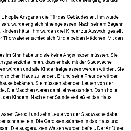
ngen, zu berichten. Galburga von Hardenfels ging auf das
t, klopfte Ansgar an die Tür des Gebäudes an. Ihm wurde
h sah, wurde er gleich hineingelassen. Nach seinem Begehr
 Kindern hätte. Ihm wurden drei Kinder zur Auswahl gestellt.
r Thorwaler entschied sich für die beiden Mädchen. Mit den
Böses im Sinn habe und sie keine Angst haben müssten. Sie
Ansgar erzählte ihnen, dass er bald mit der Stadtwache
 würden und alle Kinder freigelassen werden würden. Sie
em solchen Haus zu landen. Er und seine Freunde würden
uhause bekämen. Sie müssten aber den Leuten von der
de. Die Mädchen waren damit einverstanden. Dann holte
it den Kindern. Nach einer Stunde verließ er das Haus
l waren Gerodil und zehn Leute von der Stadtwache dabei.
benschnabel ein. Die Gardisten stürmten in das Haus und
m. Die ausgenutzten Waisen wurden befreit. Der Anführer