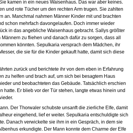
Sie kamen in ein neues Waisenhaus. Das war aber keines.
en und rote Tücher um den rechten Arm trugen. Sie zahlten
ern an. Manchmal nahmen Männer Kinder mit und brachten
 sind schon mehrfach davongelaufen. Doch immer wieder
ck in das angebliche Waisenhaus gebracht. Sallys größter
 Männern zu fliehen und danach dafür zu sorgen, dass all
kommen könnten. Sepulkaria versprach dem Mädchen, ihr
esser, die sie für die Kinder gekauft hatte, damit sich diese
ährten zurück und berichtete ihr von dem eben in Erfahrung
en zu helfen und brach auf, um sich bei besagtem Haus
 nieder und beobachteten das Gebäude. Tatsächlich erschien
hatte. Er blieb vor der Tür stehen, langte etwas hinein und
wieder.
nn. Der Thorwaler schubste unsanft die zierliche Elfe, damit
lheur eingehend, lief er weiter. Sepulkaria entschuldigte sich
e. Danach verwickelte sie ihm in ein Gespräch, in dem sie
Albenhus erkundigte. Der Mann konnte dem Charme der Elfe