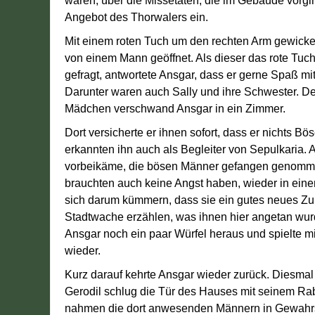
wären, über die Missetaten, die im Gebäude vorgi
Angebot des Thorwalers ein.
Mit einem roten Tuch um den rechten Arm gewickel
von einem Mann geöffnet. Als dieser das rote Tuc
gefragt, antwortete Ansgar, dass er gerne Spaß mit
Darunter waren auch Sally und ihre Schwester. De
Mädchen verschwand Ansgar in ein Zimmer.
Dort versicherte er ihnen sofort, dass er nichts 
erkannten ihn auch als Begleiter von Sepulkaria. 
vorbeikäme, die bösen Männer gefangen genommen
brauchten auch keine Angst haben, wieder in ein
sich darum kümmern, dass sie ein gutes neues Z
Stadtwache erzählen, was ihnen hier angetan wur
Ansgar noch ein paar Würfel heraus und spielte m
wieder.
Kurz darauf kehrte Ansgar wieder zurück. Diesma
Gerodil schlug die Tür des Hauses mit seinem Ra
nahmen die dort anwesenden Männern in Gewahrsa