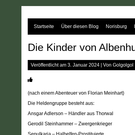
Zum
Inhalt
springen
Startseite
Über diesen Blog
Norisburg
Die Kinder von Albenh
Veröffentlicht am
3. Januar 2024
| Von
Golgolgol
(nach einem Abenteuer von Florian Meinhart)
Die Heldengruppe besteht aus:
Ansgar Adlerson – Händler aus Thorwal
Gerodil Steinhammer – Zwergenkrieger
Sepulkaria – Halbelfen-Prostituierte