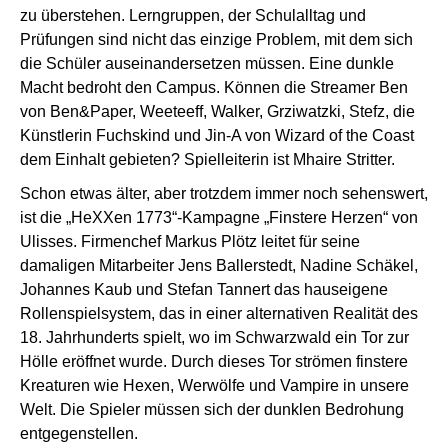
zu überstehen. Lerngruppen, der Schulalltag und
Prüfungen sind nicht das einzige Problem, mit dem sich
die Schüler auseinandersetzen müssen. Eine dunkle
Macht bedroht den Campus. Können die Streamer Ben
von Ben&Paper, Weeteeff, Walker, Grziwatzki, Stefz, die
Künstlerin Fuchskind und Jin-A von Wizard of the Coast
dem Einhalt gebieten? Spielleiterin ist Mhaire Stritter.
Schon etwas älter, aber trotzdem immer noch sehenswert,
ist die „HeXXen 1773“-Kampagne „
Finstere Herzen
“ von
Ulisses. Firmenchef Markus Plötz leitet für seine
damaligen Mitarbeiter Jens Ballerstedt, Nadine Schäkel,
Johannes Kaub und Stefan Tannert das hauseigene
Rollenspielsystem, das in einer alternativen Realität des
18. Jahrhunderts spielt, wo im Schwarzwald ein Tor zur
Hölle eröffnet wurde. Durch dieses Tor strömen finstere
Kreaturen wie Hexen, Werwölfe und Vampire in unsere
Welt. Die Spieler müssen sich der dunklen Bedrohung
entgegenstellen.