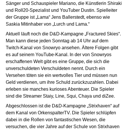
Sänger und Schauspieler Mariano, die Künstlerin Shiraki
und Roll20-Spezialist und YouTuber Dustin. Spielleiter
der Gruppe ist „Lama“ Jens Ballerstedt, ebenso wie
Saskia Mitinhaber von „Lurch und Lama.“
Aktuell läuft noch die D&D-Kampagne
„Fractured Skies“
.
Man kann diese jeden Sonntag ab 14 Uhr auf dem
Twitch-Kanal
von Snowryo ansehen. Ältere Folgen gibt
es auf seinem YouTube-Kanal. In der von Snowryos
erschaffenen Welt gibt es eine Gruppe, die sich die
unverschuldeten Verschuldeten nennt. Durch ein
Versehen töten sie ein wertvolles Tier und müssen nun
Geld verdienen, um ihre Schuld zurückzuzahlen. Dabei
erleben sie manches kurioses Abenteuer. Die Spieler
sind die Streamer Staiy, Line, Squi, Chaya und diZee.
Abgeschlossen ist die D&D-Kampagne „
Strixhaven
“ auf
dem Kanal von OrkenspalterTV. Die Spieler schlüpfen
dabei in die Rollen von fantastischen Wesen, die
versuchen, die vier Jahre auf der Schule von Strixhaven