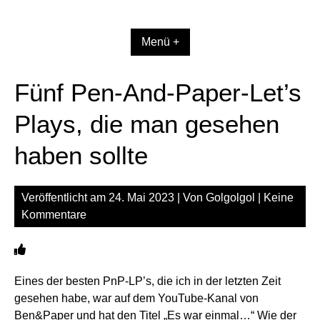
Zum
Inhalt
springen
Menü +
Fünf Pen-And-Paper-Let’s
Plays, die man gesehen
haben sollte
Veröffentlicht am
24. Mai 2023
| Von
Golgolgol
|
Keine
Kommentare
Eines der besten PnP-LP’s, die ich in der letzten Zeit
gesehen habe, war auf dem YouTube-Kanal von
Ben&Paper und hat den Titel
„Es war einmal…“
Wie der