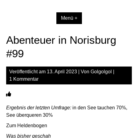
Zum
Inhalt
springen
Menü +
Abenteuer in Norisburg
#99
Veröffentlicht am
13. April 2023
| Von
Golgolgol
|
1 Kommentar
Ergebnis der letzten Umfrage:
in den See tauchen 70%,
See überqueren 30%
Zum Heldenbogen
Was bisher geschah