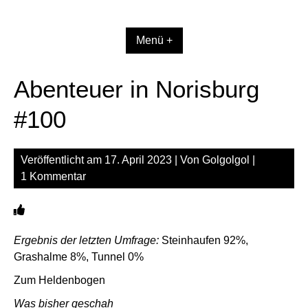
Zum
Inhalt
springen
Menü +
Abenteuer in Norisburg
#100
Veröffentlicht am
17. April 2023
| Von
Golgolgol
|
1 Kommentar
Ergebnis der letzten Umfrage:
Steinhaufen 92%,
Grashalme 8%, Tunnel 0%
Zum Heldenbogen
Was bisher geschah