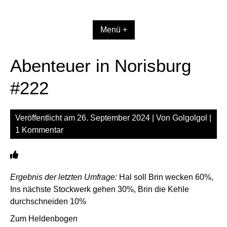
Zum
Inhalt
springen
Menü +
Abenteuer in Norisburg
#222
Veröffentlicht am
26. September 2024
| Von
Golgolgol
|
1 Kommentar
Ergebnis der letzten Umfrage:
Hal soll Brin wecken 60%,
Ins nächste Stockwerk gehen 30%, Brin die Kehle
durchschneiden 10%
Zum Heldenbogen