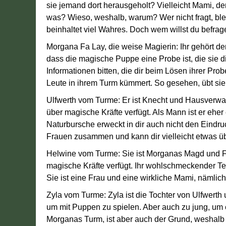
sie jemand dort herausgeholt? Vielleicht Mami, de
was? Wieso, weshalb, warum? Wer nicht fragt, ble
beinhaltet viel Wahres. Doch wem willst du befra
Morgana Fa Lay, die weise Magierin: Ihr gehört de
dass die magische Puppe eine Probe ist, die sie di
Informationen bitten, die dir beim Lösen ihrer Probe
Leute in ihrem Turm kümmert. So gesehen, übt sie 
Ulfwerth vom Turme: Er ist Knecht und Hausverwal
über magische Kräfte verfügt. Als Mann ist er ehe
Naturbursche erweckt in dir auch nicht den Eindruc
Frauen zusammen und kann dir vielleicht etwas ü
Helwine vom Turme: Sie ist Morganas Magd und Frau
magische Kräfte verfügt. Ihr wohlschmeckender Tee 
Sie ist eine Frau und eine wirkliche Mami, nämlich
Zyla vom Turme: Zyla ist die Tochter von Ulfwerth
um mit Puppen zu spielen. Aber auch zu jung, um ei
Morganas Turm, ist aber auch der Grund, weshalb 