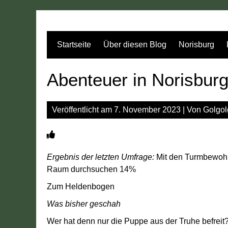
Zum
Inhalt
springen
Startseite
Über diesen Blog
Norisburg
Abenteuer in Norisbur
Veröffentlicht am
7. November 2023
| Von
Golgol
Ergebnis der letzten Umfrage:
Mit den Turmbewohne
Raum durchsuchen 14%
Zum Heldenbogen
Was bisher geschah
Wer hat denn nur die Puppe aus der Truhe befreit