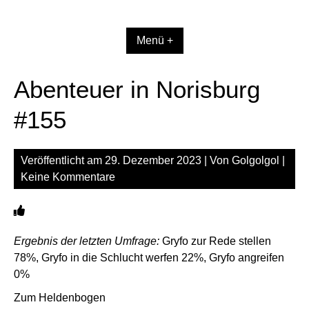
Zum
Inhalt
springen
Menü +
Abenteuer in Norisburg
#155
Veröffentlicht am
29. Dezember 2023
| Von
Golgolgol
|
Keine Kommentare
Ergebnis der letzten Umfrage:
Gryfo zur Rede stellen
78%, Gryfo in die Schlucht werfen 22%, Gryfo angreifen
0%
Zum Heldenbogen