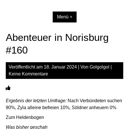
Zum
Inhalt
springen
Menü +
Abenteuer in Norisburg
#160
Veröffentlicht am
18. Januar 2024
| Von
Golgolgol
|
Keine Kommentare
Ergebnis der letzten Umfrage:
Nach Verbündeten suchen
90%, Zyla alleine befreien 10%, Söldner anheuern 0%
Zum Heldenbogen
Was bisher geschah