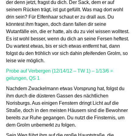
der denn jetzt, fragst du dich. Der Sack, dem er auf
seinem Rücken trägt, ist gut gefüllt. Was mag dort wohl
drin sein? Für Elfenhaar schaut er zu drall aus. Du
könntest ihm fragen, doch dann fallen dir seine
Wutanfälle ein, die er hatte, als du zu viel wissen wolltest.
Es ist wohl besser, wenn du dich an seine Fersen heftest.
Du wartest etwas, bis er sich etwas entfernt hat, dann
folgst du den fröhlich vor sich dahin pfeifenden Grolm, so
leise wie möglich.
Probe auf Verbergen (12/14/12 – TW 1) – 1/13/6 =
gelungen, QS 1
Nachdem Zwackelmann etwas Vorsprung hat, folgst du
ihm durch die düsteren Gassen des nächtlichen
Norisburgs. Aus einigen Fenstern dringt Licht auf die
Straße, doch in den meisten Häusern sind die Bewohner
bereits zur Ruhe gegangen. Du nutzt die Finsternis, um
dem Grolm unbemerkt zu folgen.
Sein Weg führt ihm auf die große Hauptstraße, die