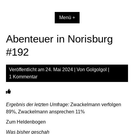
Zum
Inhalt
springen
Menü +
Abenteuer in Norisburg
#192
Veröffentlicht am
24. Mai 2024
| Von
Golgolgol
|
1 Kommentar
Ergebnis der letzten Umfrage:
Zwackelmann verfolgen
89%, Zwackelmann ansprechen 11%
Zum Heldenbogen
Was bisher geschah