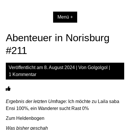
Zum
Inhalt
springen
Menü +
Abenteuer in Norisburg
#211
Veröffentlicht am
8. August 2024
| Von
Golgolgol
|
1 Kommentar
Ergebnis der letzten Umfrage:
Ich möchte zu Laila saba
Ensi 100%, ein Wanderer sucht Rast 0%
Zum Heldenbogen
Was bisher geschah