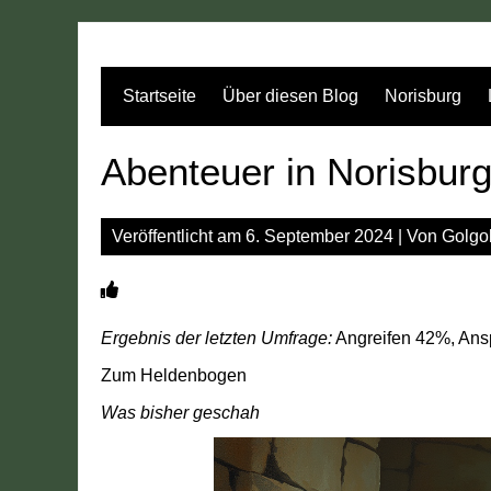
Zum
Inhalt
springen
Startseite
Über diesen Blog
Norisburg
Abenteuer in Norisbur
Veröffentlicht am
6. September 2024
| Von
Golgo
Ergebnis der letzten Umfrage:
Angreifen 42%, Ans
Zum Heldenbogen
Was bisher geschah