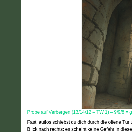
Probe auf Verbergen (13/14/12 – TW 1) – 9/9/8 = 
Fast lautlos schiebst du dich durch die offene Tür
Blick nach rechts: es scheint keine Gefahr in die