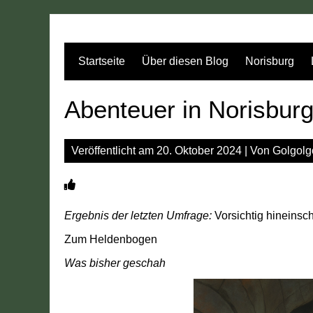
Zum
Inhalt
springen
Startseite
Über diesen Blog
Norisburg
Abenteuer in Norisbur
Veröffentlicht am
20. Oktober 2024
| Von
Golgolg
Ergebnis der letzten Umfrage:
Vorsichtig hineins
Zum Heldenbogen
Was bisher geschah