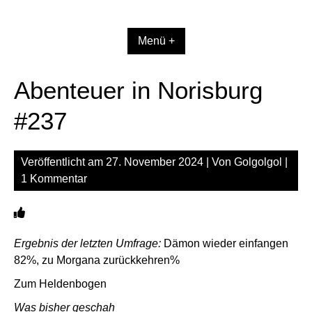
Zum
Inhalt
springen
Menü +
Abenteuer in Norisburg
#237
Veröffentlicht am
27. November 2024
| Von
Golgolgol
|
1 Kommentar
Ergebnis der letzten Umfrage:
Dämon wieder einfangen
82%, zu Morgana zurückkehren%
Zum Heldenbogen
Was bisher geschah