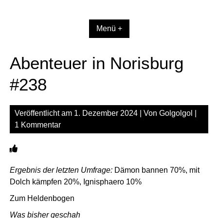
Zum
Inhalt
springen
Menü +
Abenteuer in Norisburg
#238
Veröffentlicht am
1. Dezember 2024
| Von
Golgolgol
|
1 Kommentar
Ergebnis der letzten Umfrage:
Dämon bannen 70%, mit
Dolch kämpfen 20%, Ignisphaero 10%
Zum Heldenbogen
Was bisher geschah