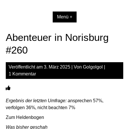
Zum
Inhalt
springen
Menü +
Abenteuer in Norisburg
#260
Veröffentlicht am
3. März 2025
| Von
Golgolgol
|
1 Kommentar
Ergebnis der letzten Umfrage:
ansprechen 57%,
verfolgen 36%, nicht beachten 7%
Zum Heldenbogen
Was bisher geschah