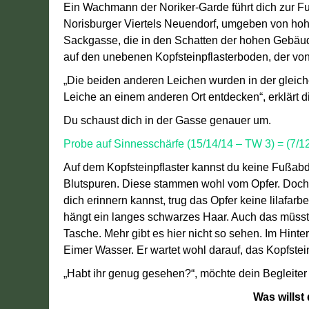
Ein Wachmann der Noriker-Garde führt dich zur Fun
Norisburger Viertels Neuendorf, umgeben von ho
Sackgasse, die in den Schatten der hohen Gebäude 
auf den unebenen Kopfsteinpflasterboden, der von 
„Die beiden anderen Leichen wurden in der gleiche
Leiche an einem anderen Ort entdecken“, erklärt di
Du schaust dich in der Gasse genauer um.
Probe auf Sinnesschärfe (15/14/14 – TW 3) = (7/1
Auf dem Kopfsteinpflaster kannst du keine Fußabd
Blutspuren. Diese stammen wohl vom Opfer. Doch w
dich erinnern kannst, trug das Opfer keine lilafa
hängt ein langes schwarzes Haar. Auch das müsste
Tasche. Mehr gibt es hier nicht so sehen. Im Hint
Eimer Wasser. Er wartet wohl darauf, das Kopfstei
„Habt ihr genug gesehen?“, möchte dein Begleiter
Was willst