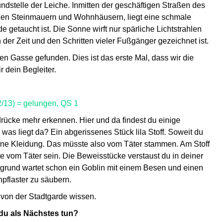
dstelle der Leiche. Inmitten der geschäftigen Straßen des
hen Steinmauern und Wohnhäusern, liegt eine schmale
getaucht ist. Die Sonne wirft nur spärliche Lichtstrahlen
der Zeit und den Schritten vieler Fußgänger gezeichnet ist.
n Gasse gefunden. Dies ist das erste Mal, dass wir die
r dein Begleiter.
2/13) = gelungen, QS 1
rücke mehr erkennen. Hier und da findest du einige
as liegt da? Ein abgerissenes Stück lila Stoff. Soweit du
rbene Kleidung. Das müsste also vom Täter stammen. Am Stoff
 vom Täter sein. Die Beweisstücke verstaust du in deiner
ergrund wartet schon ein Goblin mit einem Besen und einen
npflaster zu säubern.
 von der Stadtgarde wissen.
 du als Nächstes tun?