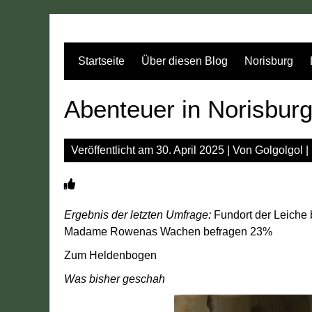
Zum
Inhalt
springen
Startseite
Über diesen Blog
Norisburg
Abenteuer in Norisbur
Veröffentlicht am
30. April 2025
| Von
Golgolgol
|
Ergebnis der letzten Umfrage:
Fundort der Leiche 
Madame Rowenas Wachen befragen 23%
Zum Heldenbogen
Was bisher geschah