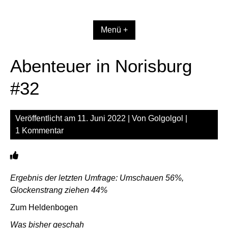
Zum
Inhalt
springen
Menü +
Abenteuer in Norisburg
#32
Veröffentlicht am
11. Juni 2022
| Von
Golgolgol
|
1 Kommentar
Ergebnis der letzten Umfrage: Umschauen 56%,
Glockenstrang ziehen 44%
Zum Heldenbogen
Was bisher geschah