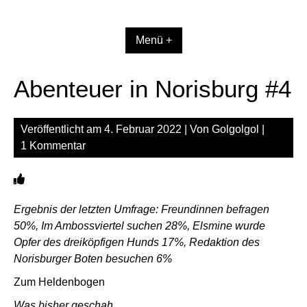
Zum
Inhalt
springen
Menü +
Abenteuer in Norisburg #4
Veröffentlicht am
4. Februar 2022
| Von
Golgolgol
|
1 Kommentar
Ergebnis der letzten Umfrage: Freundinnen befragen
50%, Im Ambossviertel suchen 28%, Elsmine wurde
Opfer des dreiköpfigen Hunds 17%, Redaktion des
Norisburger Boten besuchen 6%
Zum Heldenbogen
Was bisher geschah