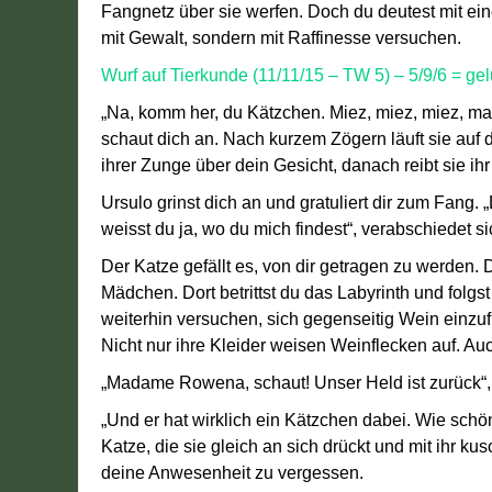
Fangnetz über sie werfen. Doch du deutest mit eine
mit Gewalt, sondern mit Raffinesse versuchen.
Wurf auf Tierkunde (11/11/15 – TW 5) – 5/9/6 = ge
„Na, komm her, du Kätzchen. Miez, miez, miez, maun
schaut dich an. Nach kurzem Zögern läuft sie auf d
ihrer Zunge über dein Gesicht, danach reibt sie i
Ursulo grinst dich an und gratuliert dir zum Fan
weisst du ja, wo du mich findest“, verabschiedet si
Der Katze gefällt es, von dir getragen zu werden.
Mädchen. Dort betrittst du das Labyrinth und folgs
weiterhin versuchen, sich gegenseitig Wein einzuf
Nicht nur ihre Kleider weisen Weinflecken auf. Au
„Madame Rowena, schaut! Unser Held ist zurück“, 
„Und er hat wirklich ein Kätzchen dabei. Wie schön
Katze, die sie gleich an sich drückt und mit ihr k
deine Anwesenheit zu vergessen.