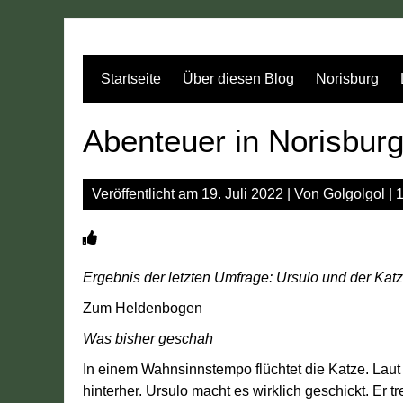
Zum
Inhalt
springen
Startseite
Über diesen Blog
Norisburg
Abenteuer in Norisbur
Veröffentlicht am
19. Juli 2022
| Von
Golgolgol
|
Ergebnis der letzten Umfrage: Ursulo und der Ka
Zum Heldenbogen
Was bisher geschah
In einem Wahnsinnstempo flüchtet die Katze. Laut
hinterher. Ursulo macht es wirklich geschickt. Er t