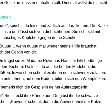
r Geste an, dass er einhalten soll. Diesmal willst du es nicht
lungen
z“, sprichst du leise und zärtlich auf das Tier ein. Die Katze
ich zu und lässt sich von dir hochheben. Sie schleckt mit
hr flauschiges Köpfchen gegen deine Schulter.
g. „Duuuu… wenn duuuu mal wieder meine Hilfe brauchst,
ch der Goblin von dir.
 Du trägst sie zu Madame Rowenas Haus für hilfsbedürftige
t dem Kichern. Da triffst du auf die beiden Mädchen, die
lößen. Inzwischen scheint es ihnen noch schwerer zu fallen.
ch unter ihnen, auf dem Boden, bilden sich nun Weinpfützen.
bemerkt dich die Gespielin deiner Auftraggeberin.
!“ Sie streckt ihre Hände aus. Du gibst ihr die schwarze
uschelt. „Rowena“ scheint, durch die Anwesenheit der Katze,