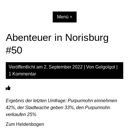
Zum
Inhalt
springen
Menü +
Abenteuer in Norisburg
#50
Veröffentlicht am
2. September 2022
| Von
Golgolgol
|
1 Kommentar
Ergebnis der letzten Umfrage: Purpurmohn einnehmen
42%, der Stadtwache geben 33%, den Purpurmohn
verkaufen 25%
Zum Heldenbogen