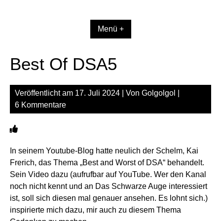
Zum
Inhalt
springen
Menü +
Best Of DSA5
Veröffentlicht am
17. Juli 2024
| Von
Golgolgol
|
6 Kommentare
In seinem Youtube-Blog hatte neulich der Schelm, Kai
Frerich, das Thema „Best and Worst of DSA“ behandelt.
Sein Video dazu (
aufrufbar auf YouTube
. Wer den Kanal
noch nicht kennt und an Das Schwarze Auge interessiert
ist, soll sich diesen mal genauer ansehen. Es lohnt sich.)
inspirierte mich dazu, mir auch zu diesem Thema