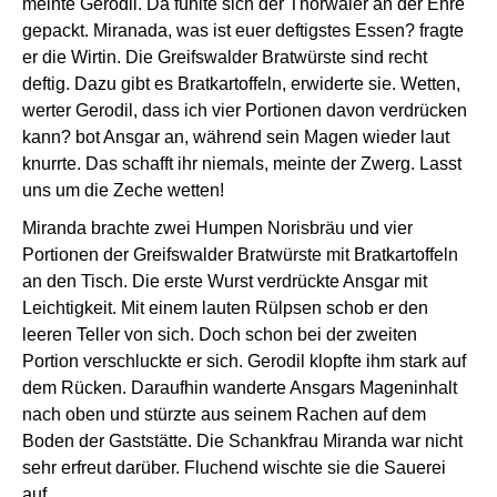
meinte Gerodil. Da fühlte sich der Thorwaler an der Ehre
gepackt. Miranada, was ist euer deftigstes Essen? fragte
er die Wirtin. Die Greifswalder Bratwürste sind recht
deftig. Dazu gibt es Bratkartoffeln, erwiderte sie. Wetten,
werter Gerodil, dass ich vier Portionen davon verdrücken
kann? bot Ansgar an, während sein Magen wieder laut
knurrte. Das schafft ihr niemals, meinte der Zwerg. Lasst
uns um die Zeche wetten!
Miranda brachte zwei Humpen Norisbräu und vier
Portionen der Greifswalder Bratwürste mit Bratkartoffeln
an den Tisch. Die erste Wurst verdrückte Ansgar mit
Leichtigkeit. Mit einem lauten Rülpsen schob er den
leeren Teller von sich. Doch schon bei der zweiten
Portion verschluckte er sich. Gerodil klopfte ihm stark auf
dem Rücken. Daraufhin wanderte Ansgars Mageninhalt
nach oben und stürzte aus seinem Rachen auf dem
Boden der Gaststätte. Die Schankfrau Miranda war nicht
sehr erfreut darüber. Fluchend wischte sie die Sauerei
auf.