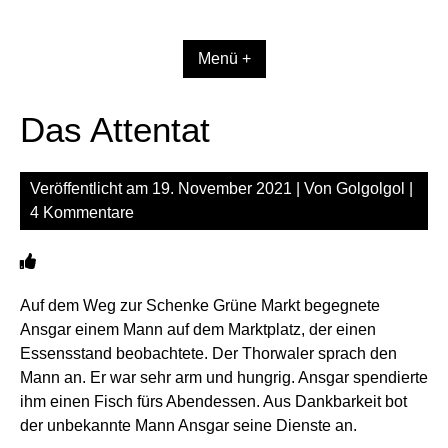
Zum
Inhalt
springen
Menü +
Das Attentat
Veröffentlicht am
19. November 2021
| Von
Golgolgol
|
4 Kommentare
Auf dem Weg zur Schenke Grüne Markt begegnete
Ansgar einem Mann auf dem Marktplatz, der einen
Essensstand beobachtete. Der Thorwaler sprach den
Mann an. Er war sehr arm und hungrig. Ansgar spendierte
ihm einen Fisch fürs Abendessen. Aus Dankbarkeit bot
der unbekannte Mann Ansgar seine Dienste an.