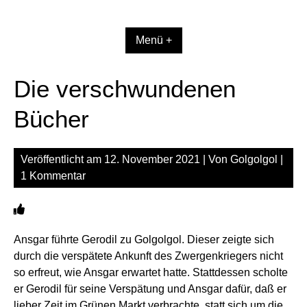
Zum
Inhalt
springen
Menü +
Die verschwundenen
Bücher
Veröffentlicht am
12. November 2021
| Von
Golgolgol
|
1 Kommentar
Ansgar führte Gerodil zu Golgolgol. Dieser zeigte sich
durch die verspätete Ankunft des Zwergenkriegers nicht
so erfreut, wie Ansgar erwartet hatte. Stattdessen scholte
er Gerodil für seine Verspätung und Ansgar dafür, daß er
lieber Zeit im Grünen Markt verbrachte, statt sich um die