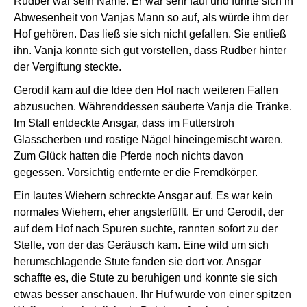
Rudber war sein Name. Er war sehr faul und führte sich in
Abwesenheit von Vanjas Mann so auf, als würde ihm der
Hof gehören. Das ließ sie sich nicht gefallen. Sie entließ
ihn. Vanja konnte sich gut vorstellen, dass Rudber hinter
der Vergiftung steckte.
Gerodil kam auf die Idee den Hof nach weiteren Fallen
abzusuchen. Währenddessen säuberte Vanja die Tränke.
Im Stall entdeckte Ansgar, dass im Futterstroh
Glasscherben und rostige Nägel hineingemischt waren.
Zum Glück hatten die Pferde noch nichts davon
gegessen. Vorsichtig entfernte er die Fremdkörper.
Ein lautes Wiehern schreckte Ansgar auf. Es war kein
normales Wiehern, eher angsterfüllt. Er und Gerodil, der
auf dem Hof nach Spuren suchte, rannten sofort zu der
Stelle, von der das Geräusch kam. Eine wild um sich
herumschlagende Stute fanden sie dort vor. Ansgar
schaffte es, die Stute zu beruhigen und konnte sie sich
etwas besser anschauen. Ihr Huf wurde von einer spitzen