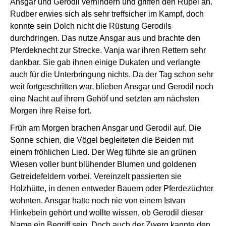
Ansgar und Gerodil verhindern und griffen den Rüpel an.
Rudber erwies sich als sehr treffsicher im Kampf, doch
konnte sein Dolch nicht die Rüstung Gerodils
durchdringen. Das nutze Ansgar aus und brachte den
Pferdeknecht zur Strecke. Vanja war ihren Rettern sehr
dankbar. Sie gab ihnen einige Dukaten und verlangte
auch für die Unterbringung nichts. Da der Tag schon sehr
weit fortgeschritten war, blieben Ansgar und Gerodil noch
eine Nacht auf ihrem Gehöf und setzten am nächsten
Morgen ihre Reise fort.
Früh am Morgen brachen Ansgar und Gerodil auf. Die
Sonne schien, die Vögel begleiteten die Beiden mit
einem fröhlichen Lied. Der Weg führte sie an grünen
Wiesen voller bunt blühender Blumen und goldenen
Getreidefeldern vorbei. Vereinzelt passierten sie
Holzhütte, in denen entweder Bauern oder Pferdezüchter
wohnten. Ansgar hatte noch nie von einem Istvan
Hinkebein gehört und wollte wissen, ob Gerodil dieser
Name ein Begriff sein. Doch auch der Zwerg kannte den