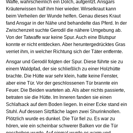
Waffe, wahrscheinlich ein Dolch, aufgeritzt. Ansgars
Kräuterwissen half ihm hier wieder. Wirselkraut kann
beim Verheilen der Wunde helfen. Genau dieses Kraut
fand Ansgar in der Nähe und behandelte das Pferd. In der
Zwischenzeit suchte Gerodil die nähere Umgebung ab.
Von der Tatwaffe war keine Spur. Auch eine Blutspur
konnte er nicht entdecken. Aber heruntergedrücktes Gras
verriet ihm, in welcher Richtung sich der Täter entfernte.
Ansgar und Gerodil folgten der Spur. Diese führte sie zu
einem Waldpfad, der sie schließlich zu einer Holzhütte
brachte. Die Hütte war sehr klein, hatte keine Fenster,
aber eine Tür. Vor der geschlossenen Tür brannte ein
Feuer. Die Beiden warteten ab. Als aber nichts passierte,
betraten sie die Hütte. Im Inneren fanden sie einen
Schlafsack auf dem Boden liegen. In einer Ecke stand ein
Stuhl. Auf dessen Sitzfläche lagen zwei Shurinknollen.
Plötzlich wurde es dunkel. Die Tür fiel zu. Es war zu
hören, wie ein scheinbar schwerer Balken vor die Tür
geschoben wurde. Auf einmal wurde es warm und